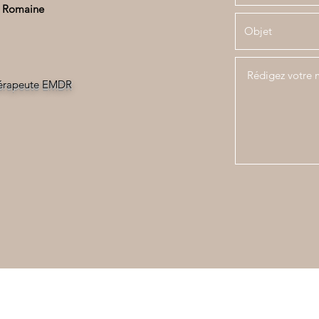
a Romaine
hérapeute EMDR